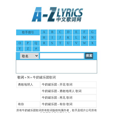
A
B
C
D
E
F
G
歌手搜引
H
I
J
K
L
M
N
O
P
Q
R
S
T
U
V
W
X
Y
Z
#
歌词
»
N
» 牛奶罐乐团歌词
勇敢地球人
牛奶罐乐团 - 开花 歌词
牛奶罐乐团 - 勇敢地球人 歌词
牛奶罐乐团 - 再见 歌词
有你
牛奶罐乐团 - 有你 歌词
所有牛奶罐乐团歌词所有歌词版权纯属作者，歌手及唱片公司所有