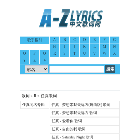
A
B
C
D
E
F
G
歌手搜引
H
I
J
K
L
M
N
O
P
Q
R
S
T
U
V
W
X
Y
Z
#
歌词
»
R
» 任真歌词
任真同名专辑
任真 - 梦想带我去远方(舞曲版) 歌词
任真 - 梦想带我去远方 歌词
任真 - 爱着你 歌词
任真 - 自由的我 歌词
任真 - Saturday Night 歌词