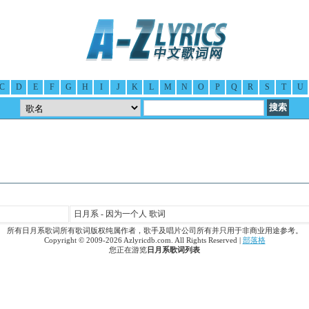
C
D
E
F
G
H
I
J
K
L
M
N
O
P
Q
R
S
T
U
日月系 - 因为一个人 歌词
所有日月系歌词所有歌词版权纯属作者，歌手及唱片公司所有并只用于非商业用途参考。
Copyright © 2009-2026 Azlyricdb.com. All Rights Reserved |
部落格
您正在游览
日月系歌词列表