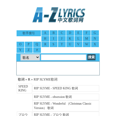
A
B
C
D
E
F
G
歌手搜引
H
I
J
K
L
M
N
O
P
Q
R
S
T
U
V
W
X
Y
Z
#
歌词
»
R
» RIP SLYME歌词
SPEED
RIP SLYME - SPEED KING 歌词
KING
RIP SLYME - obsession 歌词
RIP SLYME - Wonderful （Christmas Classic
Version） 歌词
ブロウ
RIP SLYME - ブロウ 歌词