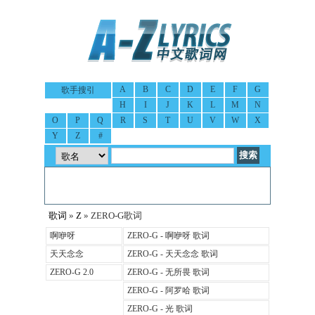
A
B
C
D
E
F
G
歌手搜引
H
I
J
K
L
M
N
O
P
Q
R
S
T
U
V
W
X
Y
Z
#
歌词
»
Z
» ZERO-G歌词
啊咿呀
ZERO-G - 啊咿呀 歌词
天天念念
ZERO-G - 天天念念 歌词
ZERO-G 2.0
ZERO-G - 无所畏 歌词
ZERO-G - 阿罗哈 歌词
ZERO-G - 光 歌词