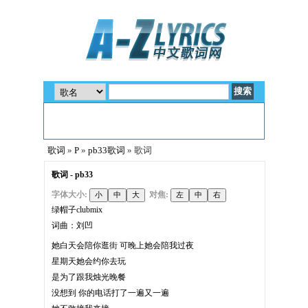
歌词
»
P
»
pb33歌词
» 歌词
歌词 - pb33
字体大小:
对焦:
绿帽子clubmix
词曲：刘凹
她白天会陪你逛街 可晚上她会陪我过夜
星期天她会约你去玩
是为了跟我烛光晚餐
没想到 你的电话打了一遍又一遍