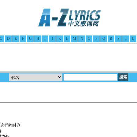
C
D
E
F
G
H
I
J
K
L
M
N
O
P
Q
R
S
T
U