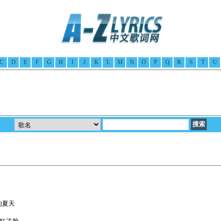
C
D
E
F
G
H
I
J
K
L
M
N
O
P
Q
R
S
T
U