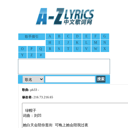
A
B
C
D
E
F
G
歌手搜引
H
I
J
K
L
M
N
O
P
Q
R
S
T
U
V
W
X
Y
Z
#
歌曲:
pb33 -
修改者:
216.73.216.65