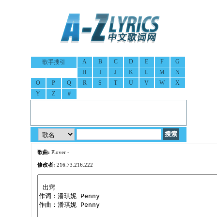
A
B
C
D
E
F
G
歌手搜引
H
I
J
K
L
M
N
O
P
Q
R
S
T
U
V
W
X
Y
Z
#
歌曲:
Plover -
修改者:
216.73.216.222