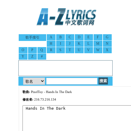
A
B
C
D
E
F
G
歌手搜引
H
I
J
K
L
M
N
O
P
Q
R
S
T
U
V
W
X
Y
Z
#
歌曲:
PixelToy - Hands In The Dark
修改者:
216.73.216.134