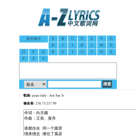
A
B
C
D
E
F
G
歌手搜引
H
I
J
K
L
M
N
O
P
Q
R
S
T
U
V
W
X
Y
Z
#
歌曲:
popu lady - Just Say It
修改者:
216.73.217.99