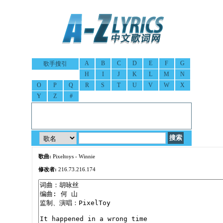
A
B
C
D
E
F
G
歌手搜引
H
I
J
K
L
M
N
O
P
Q
R
S
T
U
V
W
X
Y
Z
#
歌曲:
Pixeltoys - Winnie
修改者:
216.73.216.174