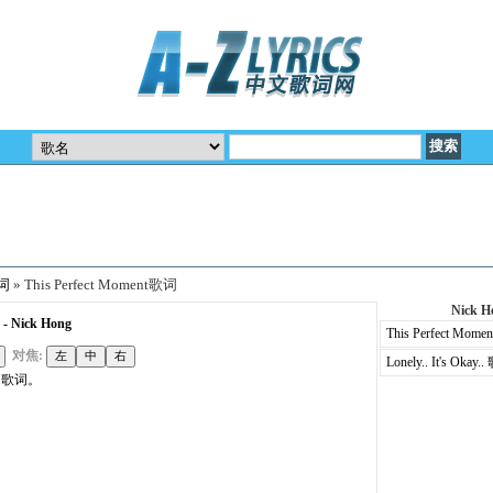
歌词
» This Perfect Moment歌词
Nick
- Nick Hong
This Perfect Mom
对焦:
Lonely.. It's Okay.
的歌词。