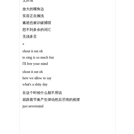
无所谓
放大的嘴角边
笑容正在搁浅
尴尬也被识破捕猎
想不到多余的词汇
无须多言
*
shout it out oh
to sing is so much fun
I'll free your mind
shout it out oh
here we allow to say
what's a shity day
在这个时候什么都不用说
就跟着节奏产生律动然后尽情的摇摆
just nevermind